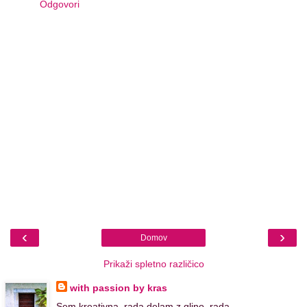
Odgovori
‹
›
Domov
Prikaži spletno različico
with passion by kras
Sem kreativna, rada delam z glino, rada