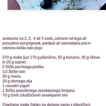
sestavine za 2, 3, 4 ali 5 oseb, odvisno od tega ali
ponudimo kot prigrizek, predjed ali samostojno jed in
odvisno koliko kdo poje:
270 g moke (jaz 170 g pšenične, 50 g koruzne, 30 g riževe
in 20 g sojine)
2 žlički pecilnega praška
1/2 žličke soli
30 g masla
20 g olivnega olja
1 navadni jogurt
1 žlička posušenega sesekljanega timijana
70 g črnih izkoščičenih sesekljanih oliv
Zmešamo moke (lahko pa delamo samo s pšenično).