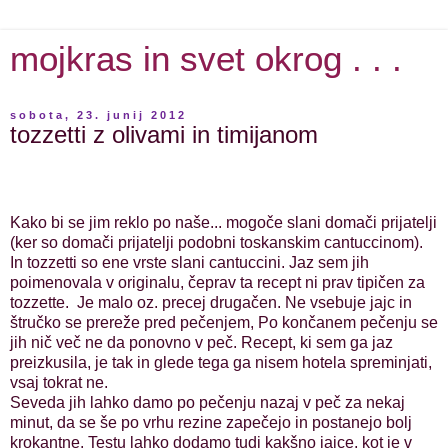
mojkras in svet okrog . . .
sobota, 23. junij 2012
tozzetti z olivami in timijanom
Kako bi se jim reklo po naše... mogoče slani domači prijatelji
(ker so domači prijatelji podobni toskanskim cantuccinom).
In tozzetti so ene vrste slani cantuccini. Jaz sem jih
poimenovala v originalu, čeprav ta recept ni prav tipičen za
tozzette. Je malo oz. precej drugačen. Ne vsebuje jajc in
štručko se prereže pred pečenjem, Po končanem pečenju se
jih nič več ne da ponovno v peč. Recept, ki sem ga jaz
preizkusila, je tak in glede tega ga nisem hotela spreminjati,
vsaj tokrat ne.
Seveda jih lahko damo po pečenju nazaj v peč za nekaj
minut, da se še po vrhu rezine zapečejo in postanejo bolj
krokantne. Testu lahko dodamo tudi kakšno jajce, kot je v